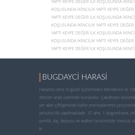
YAPTI KEYFE DEĞER İLK KOŞUSUNDA İKİNCİL
KOŞUSUNDA İKİNCİLİK YAPTI KEYFE DEĞER 
YAPTI KEYFE DEĞER İLK KOŞUSUNDA İKİNCİL
KOŞUSUNDA İKİNCİLİK YAPTI KEYFE DEĞER 
YAPTI KEYFE DEĞER İLK KOŞUSUNDA İKİNCİL
KOŞUSUNDA İKİNCİLİK YAPTI KEYFE DEĞER 
YAPTI KEYFE DEĞER İLK KOŞUSUNDA İKİNCİL
BUGDAYCI HARASI
Haramiz Izmir in güzel ilçelerinden Menderes te 10
dönüm arazi üzerinde kuruludur. Çakaltepe köyünd
yer alan çiftligimizde kalite prensiplerimiz çerçeves
yetistiricilik yapilmaktadir. 37 ahir, 1 dogumhane, ot
yemlik, ilaç deposu ve walker tesisimizde mevcut o
ki