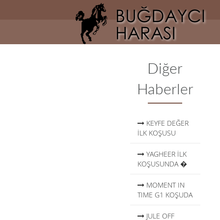
AnaSayfa
Hakkımızda
Haberler
Diğer
Atlarımız
Haberler
Galeri
İletişim
KEYFE DEĞER
İLK KOŞUSU
YAGHEER İLK
KOŞUSUNDA �
MOMENT IN
TIME G1 KOŞUDA
JULE OFF