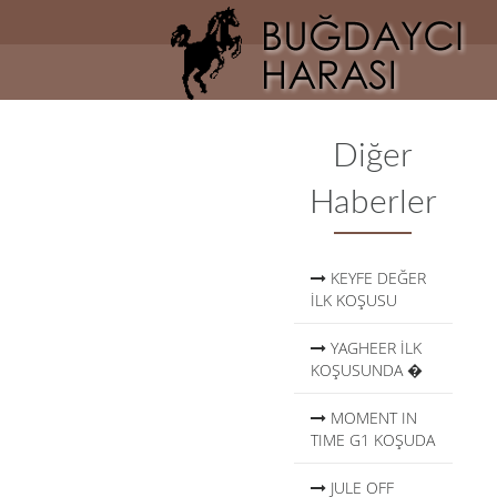
AnaSayfa
Hakkımızda
Haberler
Diğer
Atlarımız
Haberler
Galeri
İletişim
KEYFE DEĞER
İLK KOŞUSU
YAGHEER İLK
KOŞUSUNDA �
MOMENT IN
TIME G1 KOŞUDA
JULE OFF