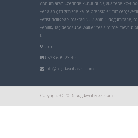
dönüm arazi üzerinde kuruludur. Çakaltepe köyünd
yer alan çiftligimizde kalite prensiplerimiz çerçeves
yetistiricilik yapilmaktadir. 37 ahir, 1 dogumhane, ot
yemlik, ilaç deposu ve walker tesisimizde mevcut o
ki
izmir
0533 699 23 49
info@bugdayciharasi.com
Copyright © 2026 bugdayciharasi.com