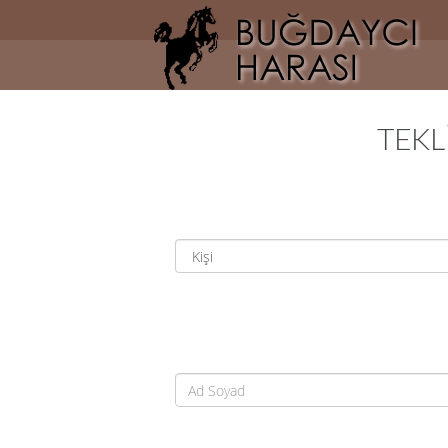
AnaSayfa
Hakkımızda
Haberler
TEKL
Atlarımız
Galeri
İletişim