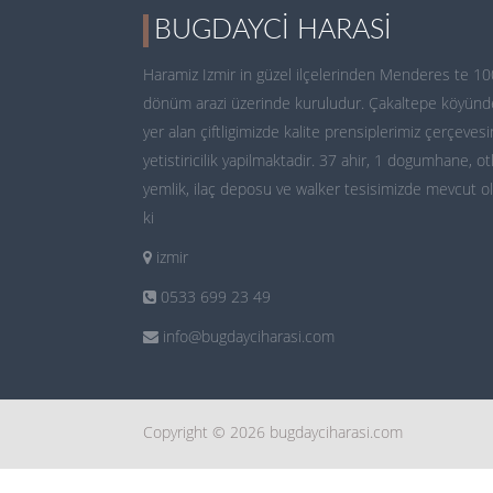
BUGDAYCI HARASI
Haramiz Izmir in güzel ilçelerinden Menderes te 10
dönüm arazi üzerinde kuruludur. Çakaltepe köyünd
yer alan çiftligimizde kalite prensiplerimiz çerçeves
yetistiricilik yapilmaktadir. 37 ahir, 1 dogumhane, ot
yemlik, ilaç deposu ve walker tesisimizde mevcut o
ki
izmir
0533 699 23 49
info@bugdayciharasi.com
Copyright © 2026 bugdayciharasi.com