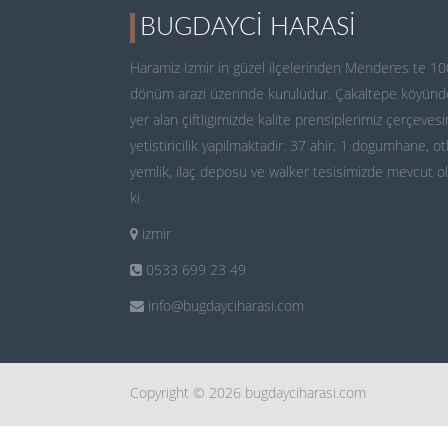
BUGDAYCI HARASI
Haramiz Izmir in güzel ilçelerinden Menderes te 10
dönüm arazi üzerinde kuruludur. Çakaltepe köyünd
yer alan çiftligimizde kalite prensiplerimiz çerçeves
yetistiricilik yapilmaktadir. 37 ahir, 1 dogumhane, ot
yemlik, ilaç deposu ve walker tesisimizde mevcut o
ki
izmir
0533 699 23 49
info@bugdayciharasi.com
Copyright © 2026 bugdayciharasi.com