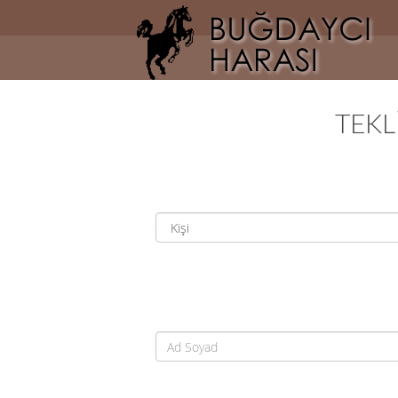
AnaSayfa
Hakkımızda
Haberler
TEKL
Atlarımız
Galeri
İletişim